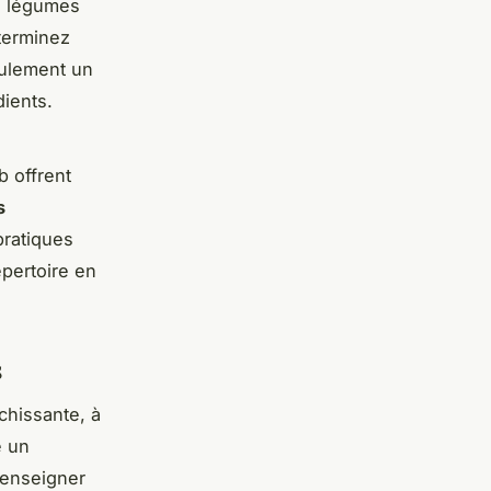
e légumes
terminez
eulement un
ients.
b offrent
s
pratiques
épertoire en
s
chissante, à
e un
 renseigner