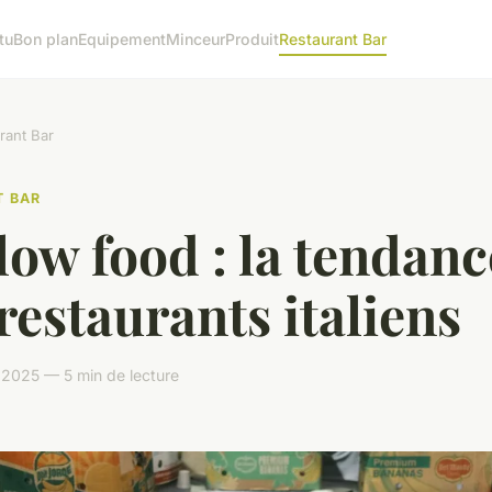
tu
Bon plan
Equipement
Minceur
Produit
Restaurant Bar
rant Bar
T BAR
low food : la tendanc
restaurants italiens
l 2025 — 5 min de lecture