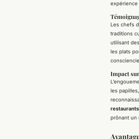
expérience
Témoignag
Les chefs d
traditions 
utilisant d
les plats p
conscienci
Impact sur
L’engoueme
les papille
reconnaissa
restaurants
prônant un 
Avantage