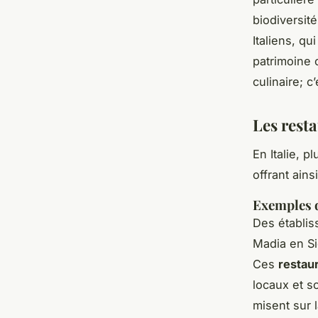
biodiversité
Italiens, q
patrimoine c
culinaire; c
Les rest
En Italie, p
offrant ain
Exemples 
Des établi
Madia en Si
Ces
restaur
locaux et so
misent sur 