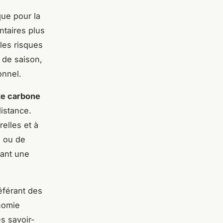
que pour la
ntaires plus
 les risques
 de saison,
onnel.
te carbone
distance.
elles et à
e ou de
ant une
éférant des
nomie
es savoir-