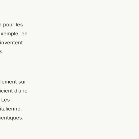
n pour les
 exemple, en
éinventent
es
ulement sur
icient d’une
 Les
italienne,
hentiques.