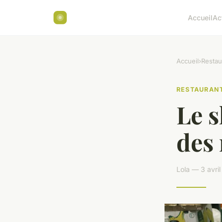
Accueil
Ac
Accueil
›
Restau
RESTAURAN
Le s
des 
Lola — 3 avri