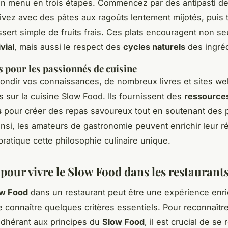
n menu en trois étapes. Commencez par des antipasti d
ivez avec des pâtes aux ragoûts lentement mijotés, puis 
sert simple de fruits frais. Ces plats encouragent non s
vial
, mais aussi le respect des
cycles naturels
des ingréd
 pour les passionnés de cuisine
ondir vos connaissances, de nombreux livres et sites we
s sur la cuisine Slow Food. Ils fournissent des
ressource
s
pour créer des repas savoureux tout en soutenant des 
insi, les amateurs de gastronomie peuvent enrichir leur r
pratique cette philosophie culinaire unique.
 pour vivre le Slow Food dans les restaurant
w Food
dans un restaurant peut être une expérience enri
e connaître quelques critères essentiels. Pour reconnaîtr
adhérant aux principes du
Slow Food
, il est crucial de se