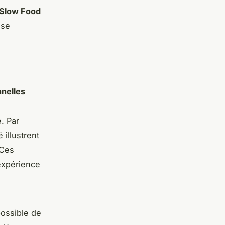
Slow Food
 se
nnelles
. Par
illustrent
 Ces
expérience
possible de