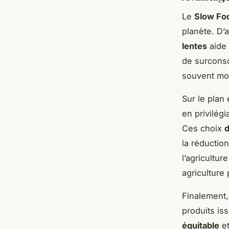
Le
Slow Fo
planète. D’
lentes
aide 
de surconso
souvent m
Sur le plan
en privilégi
Ces choix
d
la réductio
l’agricultur
agriculture
Finalement,
produits is
équitable
et