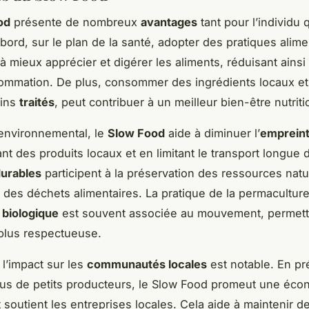
od
présente de nombreux
avantages
tant pour l’individu 
abord, sur le plan de la santé, adopter des pratiques alime
à mieux apprécier et digérer les aliments, réduisant ainsi
mmation. De plus, consommer des ingrédients locaux et
oins
traités
, peut contribuer à un meilleur bien-être nutriti
 environnemental, le
Slow Food
aide à diminuer l’
emprein
ant des produits locaux et en limitant le transport longue 
urables
participent à la préservation des ressources natur
n des déchets alimentaires. La pratique de la permacultur
e
biologique
est souvent associée au mouvement, permett
 plus respectueuse.
 l’impact sur les
communautés locales
est notable. En pr
sus de petits producteurs, le Slow Food promeut une éco
 soutient les entreprises locales. Cela aide à maintenir d