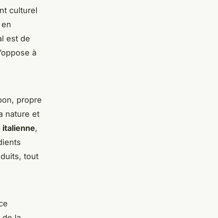
t culturel
 en
al est de
s’oppose à
bon, propre
a nature et
 italienne
,
dients
duits, tout
ce
 de la