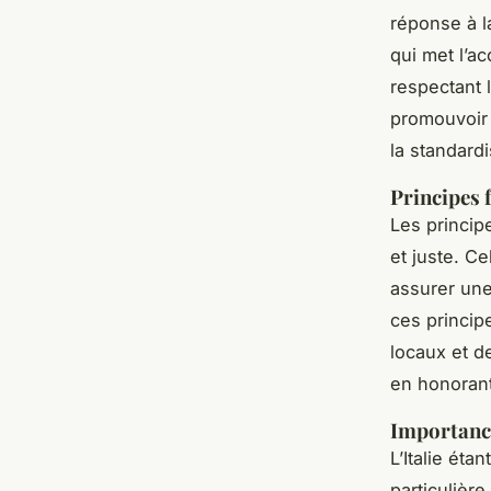
réponse à l
qui met l’a
respectant l
promouvoi
la standardi
Principes
Les princi
et juste. Ce
assurer une
ces princip
locaux et de
en honorant
Importance 
L’Italie éta
particulière