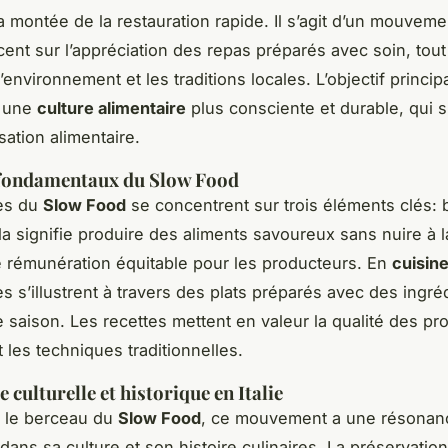
a montée de la restauration rapide. Il s’agit d’un mouvemen
ccent sur l’appréciation des repas préparés avec soin, tout
’environnement et les traditions locales. L’objectif princip
r une
culture alimentaire
plus consciente et durable, qui 
sation alimentaire.
 fondamentaux du Slow Food
pes du
Slow Food
se concentrent sur trois éléments clés: 
la signifie produire des aliments savoureux sans nuire à l
 rémunération équitable pour les producteurs. En
cuisine
es s’illustrent à travers des plats préparés avec des ingré
 saison. Les recettes mettent en valeur la qualité des pro
 les techniques traditionnelles.
culturelle et historique en Italie
nt le berceau du
Slow Food
, ce mouvement a une résonan
 dans sa culture et son histoire culinaires. La préservation