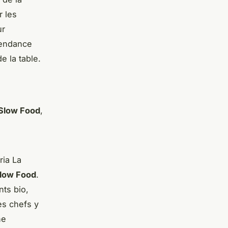
r les
ur
tendance
de la table.
Slow Food
,
ia La
low Food
.
nts bio,
es chefs y
ne